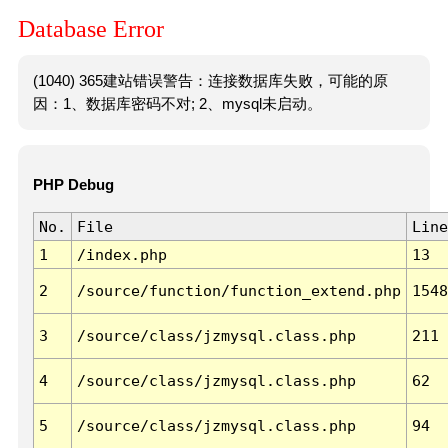
Database Error
(1040) 365建站错误警告：连接数据库失败，可能的原
因：1、数据库密码不对; 2、mysql未启动。
PHP Debug
No.
File
Line
1
/index.php
13
2
/source/function/function_extend.php
1548
3
/source/class/jzmysql.class.php
211
4
/source/class/jzmysql.class.php
62
5
/source/class/jzmysql.class.php
94