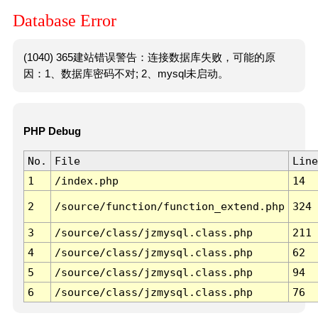
Database Error
(1040) 365建站错误警告：连接数据库失败，可能的原
因：1、数据库密码不对; 2、mysql未启动。
PHP Debug
No.
File
Line
1
/index.php
14
2
/source/function/function_extend.php
324
3
/source/class/jzmysql.class.php
211
4
/source/class/jzmysql.class.php
62
5
/source/class/jzmysql.class.php
94
6
/source/class/jzmysql.class.php
76