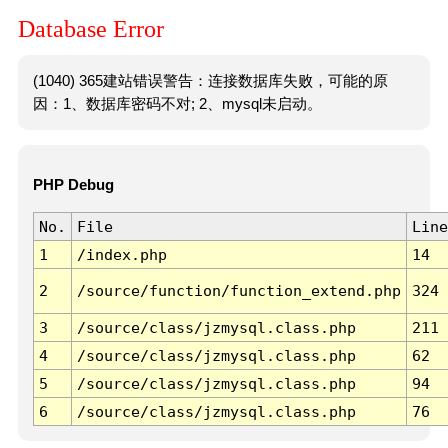
Database Error
(1040) 365建站错误警告：连接数据库失败，可能的原
因：1、数据库密码不对; 2、mysql未启动。
PHP Debug
No.
File
Line
1
/index.php
14
2
/source/function/function_extend.php
324
3
/source/class/jzmysql.class.php
211
4
/source/class/jzmysql.class.php
62
5
/source/class/jzmysql.class.php
94
6
/source/class/jzmysql.class.php
76