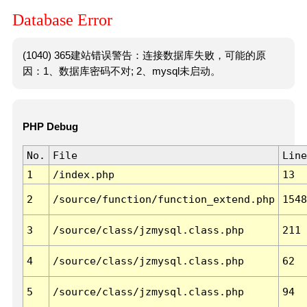
Database Error
(1040) 365建站错误警告：连接数据库失败，可能的原
因：1、数据库密码不对; 2、mysql未启动。
PHP Debug
No.
File
Line
1
/index.php
13
2
/source/function/function_extend.php
1548
3
/source/class/jzmysql.class.php
211
4
/source/class/jzmysql.class.php
62
5
/source/class/jzmysql.class.php
94