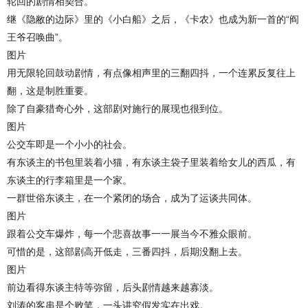
轮回的剧情相契合。
继《隐敝的边际》里的《小白船》之后，《卡农》也成为新一首的“阎
王爷召唤曲”。
图片
用无限轮回鼓动剧情，有点像相声里的三翻四抖，一个连累反复往上
翻，这是制胜重要。
除了自豪猎奇心外，这部剧对施行的展现也很到位。
图片
公交车即是一个小小的社会。
有东谈主的书包里装着小猫，有东谈主袋子里装着给女儿的西瓜，有
东谈主的行李箱里是一个家。
一群世俗东谈主，在一个紧闭的场合，成为了运谈共同体。
图片
跟着公交车爆炸，每一个悲喜故事一一展当今不雅众眼前。
可惜的是，这部剧高开低走，三番四抖，后期没翻上去。
图片
前边看得东谈主特等弥留，后头剧情越来越寡淡。
刘涛的客串是个败笔，一头讲究假发实在出戏。