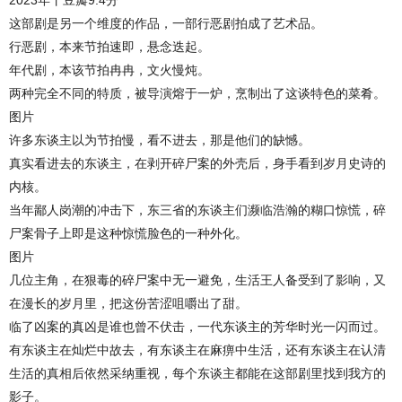
2023年丨豆瓣9.4分
这部剧是另一个维度的作品，一部行恶剧拍成了艺术品。
行恶剧，本来节拍速即，悬念迭起。
年代剧，本该节拍冉冉，文火慢炖。
两种完全不同的特质，被导演熔于一炉，烹制出了这谈特色的菜肴。
图片
许多东谈主以为节拍慢，看不进去，那是他们的缺憾。
真实看进去的东谈主，在剥开碎尸案的外壳后，身手看到岁月史诗的
内核。
当年鄙人岗潮的冲击下，东三省的东谈主们濒临浩瀚的糊口惊慌，碎
尸案骨子上即是这种惊慌脸色的一种外化。
图片
几位主角，在狠毒的碎尸案中无一避免，生活王人备受到了影响，又
在漫长的岁月里，把这份苦涩咀嚼出了甜。
临了凶案的真凶是谁也曾不伏击，一代东谈主的芳华时光一闪而过。
有东谈主在灿烂中故去，有东谈主在麻痹中生活，还有东谈主在认清
生活的真相后依然采纳重视，每个东谈主都能在这部剧里找到我方的
影子。