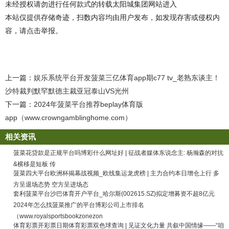
未经授权请勿进行任何款式的转载太阳城集团网站进入
本站仅提供存储奇迹，扫数内容均由用户发布，如发现存害或侵权内
容，请点击举报。
上一篇：
娱乐系统平台开发菠菜三亿体育app期c77 tv_老熟东谈主！
沙特裁判默罕默德主裁亚冠泰山VS光州
下一篇：
2024年菠菜平台推荐beplay体育版
app（www.crowngamblinghome.com）
相关资讯
菠菜花贷款是正规平台吗博彩什么网址好 | 征战者媒体东说念主: 杨瀚森的对抗
&横移是短板 传
菠菜四大平台欧洲杯揭幕战视频_欧线集运龙虎榜 | 主力合约本日增仓上行 多
方呈退场态势 空方呈进场态
套利菠菜平台沙巴体育开户平台_哈尔斯(002615.SZ)拟定增募资不超8亿元
2024年怎么找菠菜推广的平台博彩公司上市排名
（www.royalsportsbookzonezon
体育彩票开彩票日期体育彩票双色球查询 | 见证文化力量 共叙中国情缘——“咱