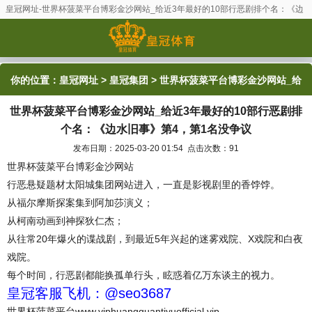
皇冠网址-世界杯菠菜平台博彩金沙网站_给近3年最好的10部行恶剧排个名：《边
水旧事》第4，第1名没争议
你的位置：
皇冠网址
>
皇冠集团
> 世界杯菠菜平台博彩金沙网站_给
世界杯菠菜平台博彩金沙网站_给近3年最好的10部行恶剧排
近3年最好的10部行恶剧排个名：《边水旧事》第4，第1名没争议
个名：《边水旧事》第4，第1名没争议
发布日期：2025-03-20 01:54 点击次数：91
世界杯菠菜平台博彩金沙网站
行恶悬疑题材太阳城集团网站进入，一直是影视剧里的香饽饽。
从福尔摩斯探案集到阿加莎演义；
从柯南动画到神探狄仁杰；
从往常20年爆火的谍战剧，到最近5年兴起的迷雾戏院、X戏院和白夜
戏院。
每个时间，行恶剧都能换孤单行头，眩惑着亿万东谈主的视力。
皇冠客服飞机：@seo3687
世界杯菠菜平台www.viphuangguantiyuofficial.vip