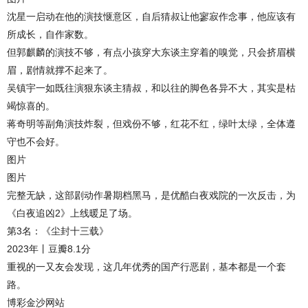
沈星一启动在他的演技惬意区，自后猜叔让他寥寂作念事，他应该有
所成长，自作家数。
但郭麒麟的演技不够，有点小孩穿大东谈主穿着的嗅觉，只会挤眉横
眉，剧情就撑不起来了。
吴镇宇一如既往演狠东谈主猜叔，和以往的脚色各异不大，其实是枯
竭惊喜的。
蒋奇明等副角演技炸裂，但戏份不够，红花不红，绿叶太绿，全体遵
守也不会好。
图片
图片
完整无缺，这部剧动作暑期档黑马，是优酷白夜戏院的一次反击，为
《白夜追凶2》上线暖足了场。
第3名：《尘封十三载》
2023年丨豆瓣8.1分
重视的一又友会发现，这几年优秀的国产行恶剧，基本都是一个套
路。
博彩金沙网站