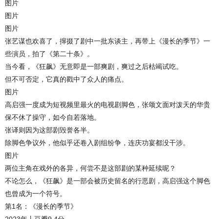
图片
图片
图片
张艺谋也欢喜了，撺掇了剧中一批东谈主，再带上《漫长的季节》一
些演员，拍了《第二十条》。
当今看，《狂飙》无意即是一部爽剧，爽过之后枯竭试吃。
但不可否定，它真的戳中了众人的痛点。
图片
高启强一度成为短视频里最火的电视剧脚色，张颂文面对泼天的华贵
保不休了操守，如今自若落地。
张译则因为这部剧毁誉各半。
除脚色争议外，他似乎还卷入剧组纷争，连庆功宴都没干涉。
图片
两位主角在戏外的各异，何尝不是这部剧的某种延续呢？
不论怎么，《狂飙》是一部会被历史留名的行恶剧，高启强这个脚色
也曾成为一个符号。
第1名：《漫长的季节》