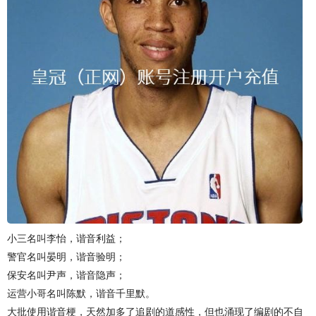
小三名叫李怡，谐音利益；
警官名叫晏明，谐音验明；
保安名叫尹声，谐音隐声；
运营小哥名叫陈默，谐音千里默。
大批使用谐音梗，天然加多了追剧的道感性，但也涌现了编剧的不自