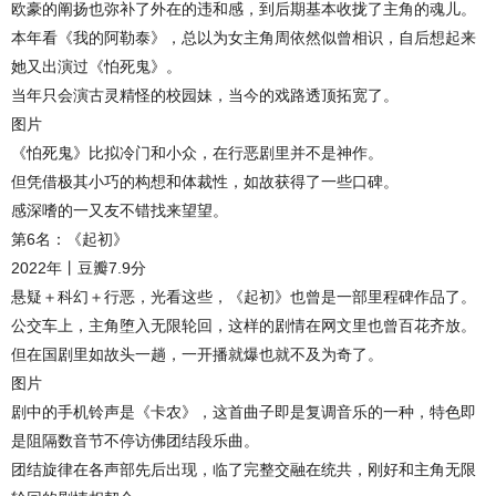
欧豪的阐扬也弥补了外在的违和感，到后期基本收拢了主角的魂儿。
本年看《我的阿勒泰》，总以为女主角周依然似曾相识，自后想起来
她又出演过《怕死鬼》。
当年只会演古灵精怪的校园妹，当今的戏路透顶拓宽了。
图片
《怕死鬼》比拟冷门和小众，在行恶剧里并不是神作。
但凭借极其小巧的构想和体裁性，如故获得了一些口碑。
感深嗜的一又友不错找来望望。
第6名：《起初》
2022年丨豆瓣7.9分
悬疑＋科幻＋行恶，光看这些，《起初》也曾是一部里程碑作品了。
公交车上，主角堕入无限轮回，这样的剧情在网文里也曾百花齐放。
但在国剧里如故头一趟，一开播就爆也就不及为奇了。
图片
剧中的手机铃声是《卡农》，这首曲子即是复调音乐的一种，特色即
是阻隔数音节不停访佛团结段乐曲。
团结旋律在各声部先后出现，临了完整交融在统共，刚好和主角无限