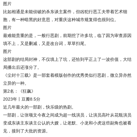
图片
比如相通是未能侦破的杀东谈主案件，但凶犯行恶工夫带着艺术细
胞，有一种暗黑的好意思，对重庆这种城市规复得也很到位。
图片
最难能贵重的是，一般行恶剧，前期挖了许多坑，临了因为审查原因
填不上，又是删减，又是改台词，草草扫尾。
图片
这部剧的结局封神，不仅填上了坑，还恰到平正上了一波价值，大结
局播出后还涨分了。
《尘封十三载》是一部套着模版创作的优秀类似行恶剧，微立异亦然
立异的一种。
第2名：《狂飙》
2023年丨豆瓣8.5分
近几年最火的一部剧，快乐级的热剧。
一部剧，让张颂文今夜之间成为超一线演员，让演员高叶从花瓶演员
变成东谈主东谈主公认的大嫂，让老默、小龙和小虎这些副角也被看
见，接到了大批的资源。