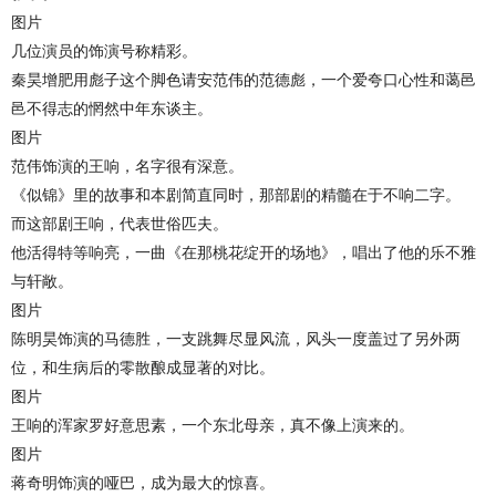
图片
几位演员的饰演号称精彩。
秦昊增肥用彪子这个脚色请安范伟的范德彪，一个爱夸口心性和蔼邑
邑不得志的惘然中年东谈主。
图片
范伟饰演的王响，名字很有深意。
《似锦》里的故事和本剧简直同时，那部剧的精髓在于不响二字。
而这部剧王响，代表世俗匹夫。
他活得特等响亮，一曲《在那桃花绽开的场地》，唱出了他的乐不雅
与轩敞。
图片
陈明昊饰演的马德胜，一支跳舞尽显风流，风头一度盖过了另外两
位，和生病后的零散酿成显著的对比。
图片
王响的浑家罗好意思素，一个东北母亲，真不像上演来的。
图片
蒋奇明饰演的哑巴，成为最大的惊喜。