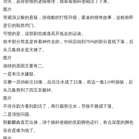
功夫，莫得密致的逻辑推理，就靠着插科使砌活了下来。
图片
旁观演义般的悬疑，游戏般的打怪升级，紧凑的猎奇故事，这粗俗即
是它的取胜窍门。
可惜的是，这部剧也难逃高开低走的运谈。
前半部分简直是奔着神作去的，中间启动到75%的部分直线下落，后
头几集就全是灾难了。
图片
崩掉的原因主要有二。
一是有注水嫌疑。
豆瓣一启动标注16集，自后注水成了21集，前边一集1小时操纵，后
头几集剪到了四五至极钟。
图片
不排斥剧方看到剧活了，再行裁剪注水，导致不雅感下落。
二是演技问题。
郭麒麟曲直艺出身，演个插科使砌的笑剧脚色还行，有点深度的脚色
实在是难为他了。
图片