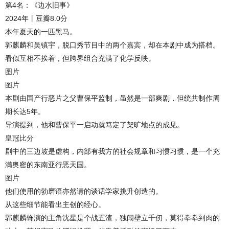
第4名：《边水旧事》
2024年丨豆瓣8.0分
本年夏天的一匹黑马。
郭麒麟和吴镇宇，脱口秀节目中的两个嘉宾，却在本剧中成为搭档。
看似互相不挨着，但跨界组合充满了化学反映。
图片
图片
本剧由国产行恶片之父曹保平监制，虽然是一部爽剧，但统共制作周
期长达5年。
导演提到，他和曹保平一启动就笃定了架旷地点的成见。
皇冠比分
剧中的三边坡是虚构，内部有我方的社会规章和习惯习惯，是一个充
满奥密的东南亚行恶天国。
图片
他们使用的勃磨语亦然请的谈话学家挑升创造的。
从这些细节能看出主创的经心。
郭麒麟饰演的主角沈星是个战五渣，独闯壁立千仞，莫得拳拳到肉的