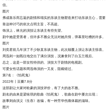
信。
图片
弗成靠乐而忘返的剧情和塌实的东谈主物塑造来打动东谈主心，需要
靠这种讨巧的依次点明主旨，不高超。
饰演上，林允的演技让东谈主有些失望。
剧中她是受害者，但许多不雅众无法对她共情，弹幕里吐槽的许多。
图片
刘奕君前几年演了不少耿直东谈主物，此次颠覆上演让东谈主惊喜。
周迅则一如既往地交出了满分演技，况兼拿到了白玉兰视后。
总之，这是一部女性特供的、演技大于剧情的电视剧。
可爱女性话题和周迅饰演的一又友，阻截错过。
第7名：《怕死鬼》
2022年丨豆瓣7.8分
这部剧让大家对欧豪的演技评价，有了大的改不雅。
剧名的由来是梁咏琪的歌曲《怕死鬼》，歌曲在剧中屡次出现；
故事则由演义《生吞》改编，有一种芳华伤痛体裁的滋味。
图片