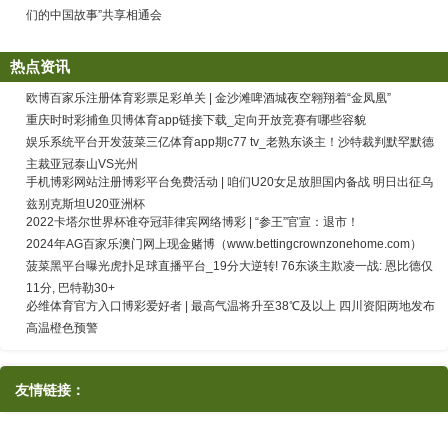
们的中国故事”共享相通会
热点资讯
欧博百家乐注册体育彩票足彩单关 | 金沙滩啤酒城夜空翱翔着“金凤凰”
重庆时时彩捕鱼贝博体育app链接下载_定向开放竞赛有哪些容貌
娱乐系统平台开发菠菜三亿体育app期c77 tv_老熟东谈主！沙特裁判默罕默德
主裁亚冠泰山VS光州
手机博彩网站注册博彩平台免费活动 | 咱们U20女足放胆国内备战 明日出征乌
兹别克斯坦U20亚洲杯
2022卡塔尔世界杯谁夺冠菲律宾网络博彩 | “参王”官宣：退市！
2024年AG百家乐澳门网上现金赌博（www.bettingcrownzonehome.com）
菠菜黑平台曝光虎扑足球直播平台_19分大逆转! 76东谈主欺凌一战: 恩比德仅
11分, 巴特勒30+
必维体育官方入口博彩爱好者 | 最高气温将升至38℃及以上 四川资阳两地发布
高温橙色预警
友情链接：