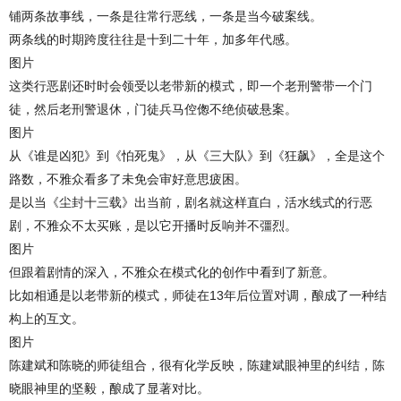
铺两条故事线，一条是往常行恶线，一条是当今破案线。
两条线的时期跨度往往是十到二十年，加多年代感。
图片
这类行恶剧还时时会领受以老带新的模式，即一个老刑警带一个门
徒，然后老刑警退休，门徒兵马倥偬不绝侦破悬案。
图片
从《谁是凶犯》到《怕死鬼》，从《三大队》到《狂飙》，全是这个
路数，不雅众看多了未免会审好意思疲困。
是以当《尘封十三载》出当前，剧名就这样直白，活水线式的行恶
剧，不雅众不太买账，是以它开播时反响并不彊烈。
图片
但跟着剧情的深入，不雅众在模式化的创作中看到了新意。
比如相通是以老带新的模式，师徒在13年后位置对调，酿成了一种结
构上的互文。
图片
陈建斌和陈晓的师徒组合，很有化学反映，陈建斌眼神里的纠结，陈
晓眼神里的坚毅，酿成了显著对比。