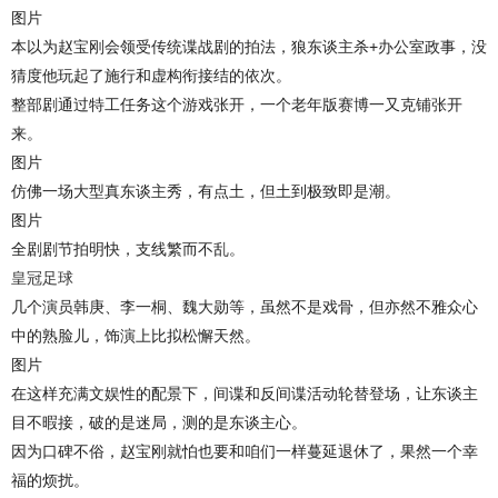
图片
本以为赵宝刚会领受传统谍战剧的拍法，狼东谈主杀+办公室政事，没
猜度他玩起了施行和虚构衔接结的依次。
整部剧通过特工任务这个游戏张开，一个老年版赛博一又克铺张开
来。
图片
仿佛一场大型真东谈主秀，有点土，但土到极致即是潮。
图片
全剧剧节拍明快，支线繁而不乱。
皇冠足球
几个演员韩庚、李一桐、魏大勋等，虽然不是戏骨，但亦然不雅众心
中的熟脸儿，饰演上比拟松懈天然。
图片
在这样充满文娱性的配景下，间谍和反间谍活动轮替登场，让东谈主
目不暇接，破的是迷局，测的是东谈主心。
因为口碑不俗，赵宝刚就怕也要和咱们一样蔓延退休了，果然一个幸
福的烦扰。