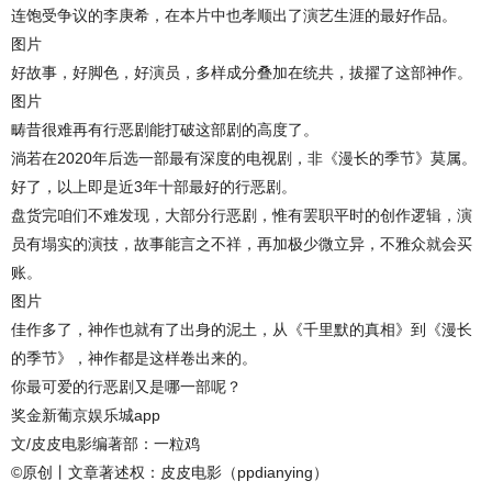
连饱受争议的李庚希，在本片中也孝顺出了演艺生涯的最好作品。
图片
好故事，好脚色，好演员，多样成分叠加在统共，拔擢了这部神作。
图片
畴昔很难再有行恶剧能打破这部剧的高度了。
淌若在2020年后选一部最有深度的电视剧，非《漫长的季节》莫属。
好了，以上即是近3年十部最好的行恶剧。
盘货完咱们不难发现，大部分行恶剧，惟有罢职平时的创作逻辑，演
员有塌实的演技，故事能言之不祥，再加极少微立异，不雅众就会买
账。
图片
佳作多了，神作也就有了出身的泥土，从《千里默的真相》到《漫长
的季节》，神作都是这样卷出来的。
你最可爱的行恶剧又是哪一部呢？
奖金新葡京娱乐城app
文/皮皮电影编著部：一粒鸡
©原创丨文章著述权：皮皮电影（ppdianying）