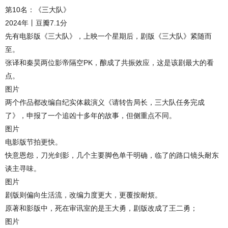
第10名：《三大队》
2024年丨豆瓣7.1分
先有电影版《三大队》，上映一个星期后，剧版《三大队》紧随而
至。
张译和秦昊两位影帝隔空PK，酿成了共振效应，这是该剧最大的看
点。
图片
两个作品都改编自纪实体裁演义《请转告局长，三大队任务完成
了》，申报了一个追凶十多年的故事，但侧重点不同。
图片
电影版节拍更快。
快意恩怨，刀光剑影，几个主要脚色单干明确，临了的路口镜头耐东
谈主寻味。
图片
剧版则偏向生活流，改编力度更大，更覆按耐烦。
原著和影版中，死在审讯室的是王大勇，剧版改成了王二勇；
图片