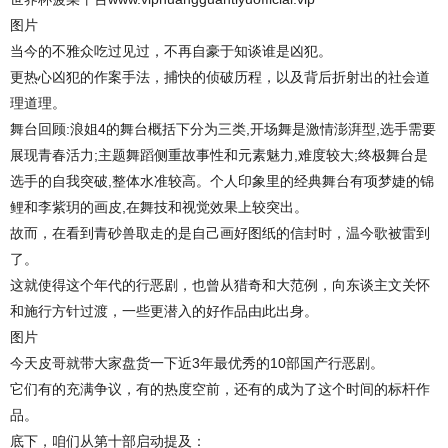
图片
当今的不雅众吃过见过，不再自豪于知谈谁是凶犯。
更热心凶犯的作案手法，捕快的侦破历程，以及背后折射出的社会道
理道理。
舞台回顾:浪姐4的舞台概括下分为三类,开场舞是激情澎湃型,选手需要
展现青春活力;主题舞蹈侧重故事性和元素魅力,难度较大;终极舞台是
选手的自我突破,整体水准较高。个人印象里的经典舞台有项梦婕的锦
鲤和李紫玥的画皮,在舞技和视觉效果上较突出。
故而，在看到青砂兽取走的是自己画好图纸的信封时，温今歌被雷到
了。
这就使得这个年代的行恶剧，也曾从猎奇和大范例，向东谈主文关怀
和施行方针过渡，一些更潜入的好作品由此出身。
图片
今天皮哥就带大家盘货一下近3年最优秀的10部国产行恶剧。
它们有的充满争议，有的热度空前，还有的成为了这个时间的标杆作
品。
底下，咱们从第十部启动提及：