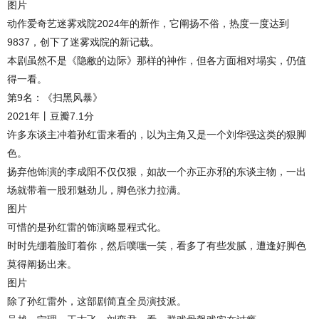
图片
动作爱奇艺迷雾戏院2024年的新作，它阐扬不俗，热度一度达到
9837，创下了迷雾戏院的新记载。
本剧虽然不是《隐敝的边际》那样的神作，但各方面相对塌实，仍值
得一看。
第9名：《扫黑风暴》
2021年丨豆瓣7.1分
许多东谈主冲着孙红雷来看的，以为主角又是一个刘华强这类的狠脚
色。
扬弃他饰演的李成阳不仅仅狠，如故一个亦正亦邪的东谈主物，一出
场就带着一股邪魅劲儿，脚色张力拉满。
图片
可惜的是孙红雷的饰演略显程式化。
时时先绷着脸盯着你，然后噗嗤一笑，看多了有些发腻，遭逢好脚色
莫得阐扬出来。
图片
除了孙红雷外，这部剧简直全员演技派。