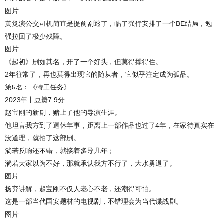
图片
黄觉演公交司机简直是提前剧透了，临了强行安排了一个BE结局，勉
强拉回了极少残障。
图片
《起初》剧如其名，开了一个好头，但莫得撑得住。
2年往常了，再也莫得出现它的随从者，它似乎注定成为孤品。
第5名：《特工任务》
2023年丨豆瓣7.9分
赵宝刚的新剧，赌上了他的导演生涯。
他坦言我方到了退休年事，距离上一部作品也过了4年，在家待真实在
没道理，就拍了这部剧。
淌若反响还不错，就接着多导几年；
淌若大家以为不好，那就承认我方不行了，大水勇退了。
图片
扬弃讲解，赵宝刚不仅人老心不老，还潮得可怕。
这是一部当代国安题材的电视剧，不错理会为当代谍战剧。
图片