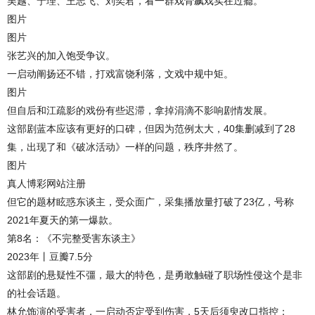
吴越、宁理、王志飞、刘奕君，看一群戏骨飙戏实在过瘾。
图片
图片
张艺兴的加入饱受争议。
一启动阐扬还不错，打戏富饶利落，文戏中规中矩。
图片
但自后和江疏影的戏份有些迟滞，拿掉涓滴不影响剧情发展。
这部剧蓝本应该有更好的口碑，但因为范例太大，40集删减到了28
集，出现了和《破冰活动》一样的问题，秩序井然了。
图片
真人博彩网站注册
但它的题材眩惑东谈主，受众面广，采集播放量打破了23亿，号称
2021年夏天的第一爆款。
第8名：《不完整受害东谈主》
2023年丨豆瓣7.5分
这部剧的悬疑性不彊，最大的特色，是勇敢触碰了职场性侵这个是非
的社会话题。
林允饰演的受害者，一启动否定受到伤害，5天后须臾改口指控；