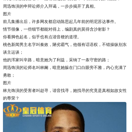
周迅饰演的申辩讼师介入拜谒，一步步揭开了真相。
图片
前几集播出后，许多网友都启动陈思起几年前的明尼苏达事件。
情节很像，一些细节都能对得上，编剧真的莫得含沙射影？
你看脚色起名，似乎也有点谐音梗的道理。
桃色新闻男主名字叫奏效，陋劣霸气，他领有话语权，不错操纵别东
谈主运谈；
他的浑家叫辛路，暗意她为了利益，采纳了一条守密的路；
周迅饰演的讼师名叫林阚，暗意她躲在门口白眼旁不雅，内心充满了
勇敢；
图片
林允饰演的受害者叫赵寻，谐音找寻，她找寻的究竟是真相如故女性
的尊荣？