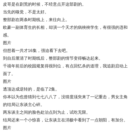
皮哥是在剧荒的时候，不经意点开这部剧的。
当先的嗅觉，不是太好。
整部剧在两条时期线上，来往向上。
欧豪一副体育生的长相，却演一个天才的病殃殃学生，有很强的违和
感。
图片
但想着一共才16集，强迫看下去吧。
到自后厘清了时期线后，整部剧的情节变得畅达起来。
千禧年前后的校园规复得很到位，有点回忆杀的道理，我追剧启动上
面了。
图片
透顶达成逆转的，是临了2集。
你本以为也曾猜到七七八八了，没猜度须臾来了一记重击，男女主角
的结局让东谈主心碎。
两东谈主之间的脸色处治点到为止，试吃无限。
结局还来一个小惊喜，让东谈主在消极中看到了一点朝阳，有加分。
图片