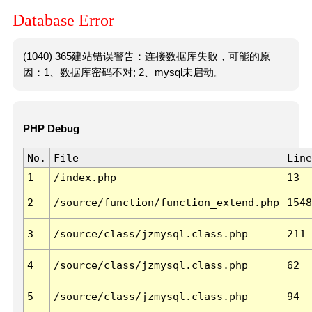
Database Error
(1040) 365建站错误警告：连接数据库失败，可能的原
因：1、数据库密码不对; 2、mysql未启动。
PHP Debug
No.
File
Line
1
/index.php
13
2
/source/function/function_extend.php
1548
3
/source/class/jzmysql.class.php
211
4
/source/class/jzmysql.class.php
62
5
/source/class/jzmysql.class.php
94