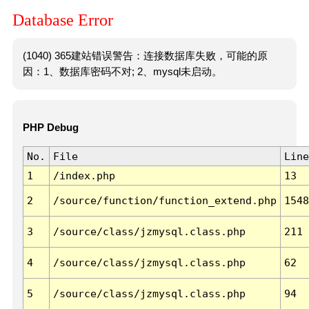
Database Error
(1040) 365建站错误警告：连接数据库失败，可能的原
因：1、数据库密码不对; 2、mysql未启动。
PHP Debug
No.
File
Line
1
/index.php
13
2
/source/function/function_extend.php
1548
3
/source/class/jzmysql.class.php
211
4
/source/class/jzmysql.class.php
62
5
/source/class/jzmysql.class.php
94