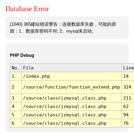
Database Error
(1040) 365建站错误警告：连接数据库失败，可能的原
因：1、数据库密码不对; 2、mysql未启动。
PHP Debug
No.
File
Line
1
/index.php
14
2
/source/function/function_extend.php
324
3
/source/class/jzmysql.class.php
211
4
/source/class/jzmysql.class.php
62
5
/source/class/jzmysql.class.php
94
6
/source/class/jzmysql.class.php
76