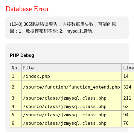
Database Error
(1040) 365建站错误警告：连接数据库失败，可能的原
因：1、数据库密码不对; 2、mysql未启动。
PHP Debug
No.
File
Line
1
/index.php
14
2
/source/function/function_extend.php
324
3
/source/class/jzmysql.class.php
211
4
/source/class/jzmysql.class.php
62
5
/source/class/jzmysql.class.php
94
6
/source/class/jzmysql.class.php
76