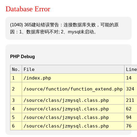
Database Error
(1040) 365建站错误警告：连接数据库失败，可能的原
因：1、数据库密码不对; 2、mysql未启动。
PHP Debug
No.
File
Line
1
/index.php
14
2
/source/function/function_extend.php
324
3
/source/class/jzmysql.class.php
211
4
/source/class/jzmysql.class.php
62
5
/source/class/jzmysql.class.php
94
6
/source/class/jzmysql.class.php
76