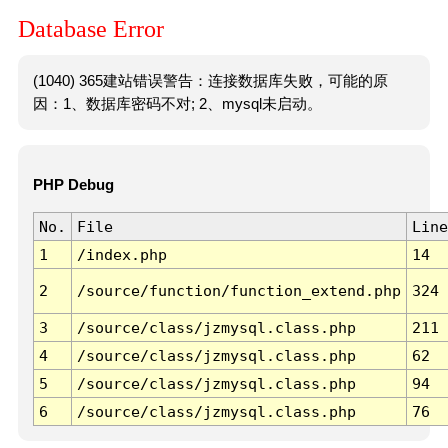
Database Error
(1040) 365建站错误警告：连接数据库失败，可能的原
因：1、数据库密码不对; 2、mysql未启动。
PHP Debug
No.
File
Line
1
/index.php
14
2
/source/function/function_extend.php
324
3
/source/class/jzmysql.class.php
211
4
/source/class/jzmysql.class.php
62
5
/source/class/jzmysql.class.php
94
6
/source/class/jzmysql.class.php
76