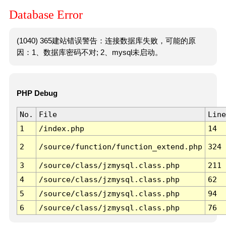
Database Error
(1040) 365建站错误警告：连接数据库失败，可能的原
因：1、数据库密码不对; 2、mysql未启动。
PHP Debug
No.
File
Line
1
/index.php
14
2
/source/function/function_extend.php
324
3
/source/class/jzmysql.class.php
211
4
/source/class/jzmysql.class.php
62
5
/source/class/jzmysql.class.php
94
6
/source/class/jzmysql.class.php
76