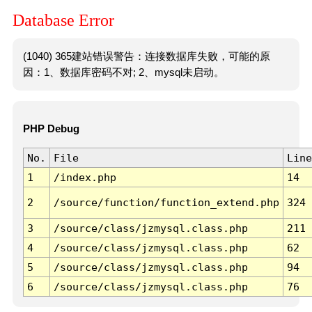
Database Error
(1040) 365建站错误警告：连接数据库失败，可能的原
因：1、数据库密码不对; 2、mysql未启动。
PHP Debug
No.
File
Line
1
/index.php
14
2
/source/function/function_extend.php
324
3
/source/class/jzmysql.class.php
211
4
/source/class/jzmysql.class.php
62
5
/source/class/jzmysql.class.php
94
6
/source/class/jzmysql.class.php
76