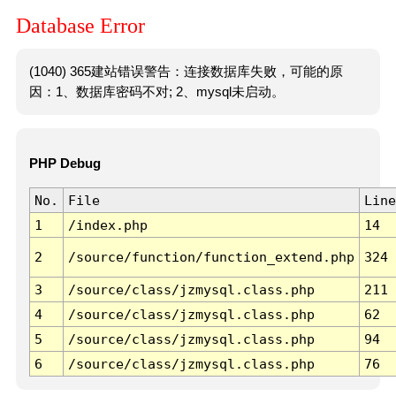
Database Error
(1040) 365建站错误警告：连接数据库失败，可能的原
因：1、数据库密码不对; 2、mysql未启动。
PHP Debug
No.
File
Line
1
/index.php
14
2
/source/function/function_extend.php
324
3
/source/class/jzmysql.class.php
211
4
/source/class/jzmysql.class.php
62
5
/source/class/jzmysql.class.php
94
6
/source/class/jzmysql.class.php
76