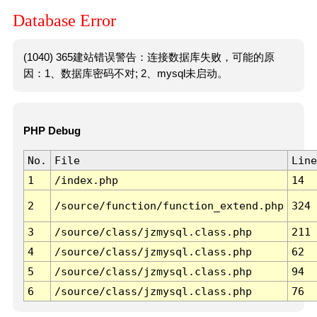
Database Error
(1040) 365建站错误警告：连接数据库失败，可能的原
因：1、数据库密码不对; 2、mysql未启动。
PHP Debug
No.
File
Line
1
/index.php
14
2
/source/function/function_extend.php
324
3
/source/class/jzmysql.class.php
211
4
/source/class/jzmysql.class.php
62
5
/source/class/jzmysql.class.php
94
6
/source/class/jzmysql.class.php
76