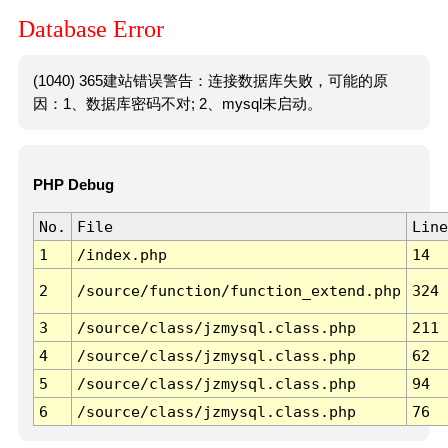
Database Error
(1040) 365建站错误警告：连接数据库失败，可能的原
因：1、数据库密码不对; 2、mysql未启动。
PHP Debug
No.
File
Line
1
/index.php
14
2
/source/function/function_extend.php
324
3
/source/class/jzmysql.class.php
211
4
/source/class/jzmysql.class.php
62
5
/source/class/jzmysql.class.php
94
6
/source/class/jzmysql.class.php
76