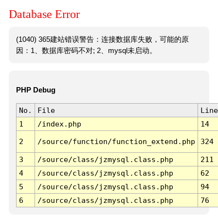
Database Error
(1040) 365建站错误警告：连接数据库失败，可能的原
因：1、数据库密码不对; 2、mysql未启动。
PHP Debug
No.
File
Line
1
/index.php
14
2
/source/function/function_extend.php
324
3
/source/class/jzmysql.class.php
211
4
/source/class/jzmysql.class.php
62
5
/source/class/jzmysql.class.php
94
6
/source/class/jzmysql.class.php
76