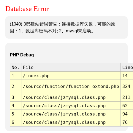
Database Error
(1040) 365建站错误警告：连接数据库失败，可能的原
因：1、数据库密码不对; 2、mysql未启动。
PHP Debug
No.
File
Line
1
/index.php
14
2
/source/function/function_extend.php
324
3
/source/class/jzmysql.class.php
211
4
/source/class/jzmysql.class.php
62
5
/source/class/jzmysql.class.php
94
6
/source/class/jzmysql.class.php
76